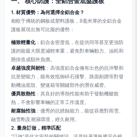
一、 核心防護：全鋁合金底盤護板
1. 材質優勢：為何選擇全鋁合金？
相較于傳統的鋼板或塑料護板，8毫米厚的全鋁合金
護板展現出無可比擬的優勢：
極致輕量化
：鋁合金密度低，在提供同等甚至更強防
護的能最大限度減輕車重，避免對車輛動力、油耗和
懸掛造成額外負擔。
卓越強度與韌性
：高強度鋁合金擁有出色的抗沖擊和
抗形變能力，能有效抵御碎石撞擊、路面剮蹭等對發
動機油底殼、變速箱等關鍵部件的潛在威脅。
優異散熱性
：其良好的導熱性能有助于發動機艙散
熱，不會影響車輛的正常工作溫度。
耐腐蝕性強
：優秀的抗銹蝕能力，能從容應對雨雪、
融雪劑及潮濕環境，經久耐用。
2. 量身訂做，精準匹配
“訂做”是此次安裝的關鍵詞。這意味著護板將完全根