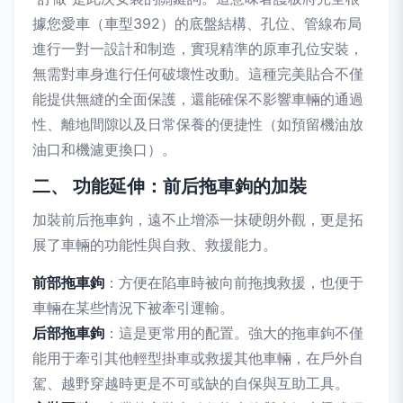
據您愛車（車型392）的底盤結構、孔位、管線布局
進行一對一設計和制造，實現精準的原車孔位安裝，
無需對車身進行任何破壞性改動。這種完美貼合不僅
能提供無縫的全面保護，還能確保不影響車輛的通過
性、離地間隙以及日常保養的便捷性（如預留機油放
油口和機濾更換口）。
二、 功能延伸：前后拖車鉤的加裝
加裝前后拖車鉤，遠不止增添一抹硬朗外觀，更是拓
展了車輛的功能性與自救、救援能力。
前部拖車鉤
：方便在陷車時被向前拖拽救援，也便于
車輛在某些情況下被牽引運輸。
后部拖車鉤
：這是更常用的配置。強大的拖車鉤不僅
能用于牽引其他輕型掛車或救援其他車輛，在戶外自
駕、越野穿越時更是不可或缺的自保與互助工具。