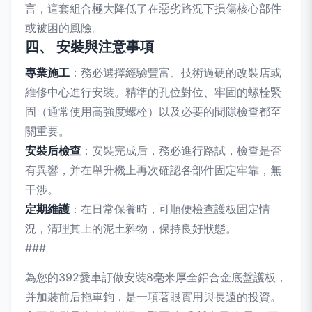
言，這套組合極大降低了在惡劣路況下損傷核心部件
或被困的風險。
四、 安裝與注意事項
專業施工
：務必選擇經驗豐富、技術過硬的改裝店或
維修中心進行安裝。精準的孔位對位、牢固的螺栓緊
固（通常使用高強度螺栓）以及必要的間隙檢查都至
關重要。
安裝后檢查
：安裝完成后，務必進行路試，檢查是否
有異響，并在舉升機上再次確認各部件固定牢靠，無
干涉。
定期維護
：在日常保養時，可順便檢查護板固定情
況，清理其上的泥土雜物，保持良好狀態。
###
為您的392愛車訂做安裝8毫米厚全鋁合金底盤護板，
并加裝前后拖車鉤，是一項著眼實用與長遠的投資。