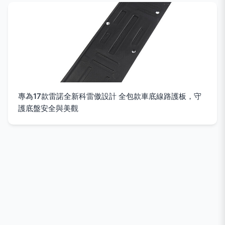
專為17款雷諾全新科雷傲設計 全包款車底線路護板，守
護底盤安全與美觀