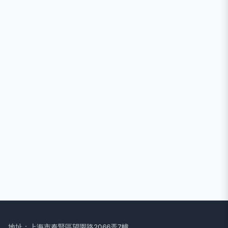
地址：上海市奉賢區望園路2066弄7幢