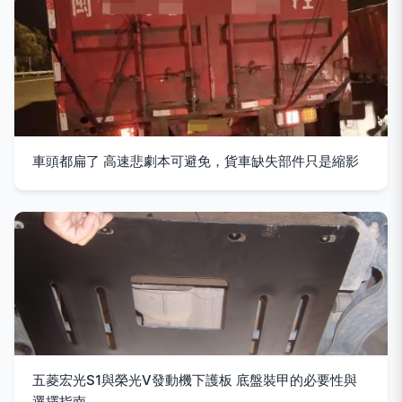
車頭都扁了 高速悲劇本可避免，貨車缺失部件只是縮影
五菱宏光S1與榮光V發動機下護板 底盤裝甲的必要性與
選擇指南