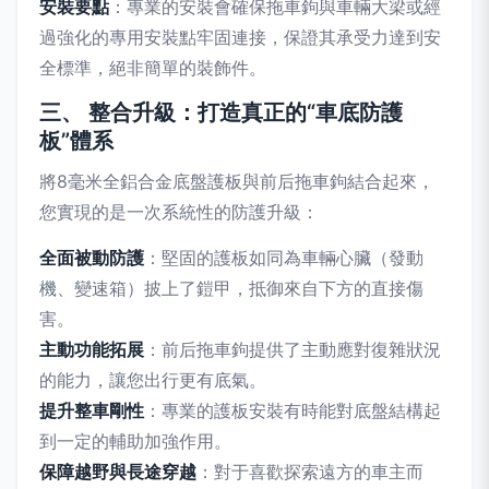
安裝要點
：專業的安裝會確保拖車鉤與車輛大梁或經
過強化的專用安裝點牢固連接，保證其承受力達到安
全標準，絕非簡單的裝飾件。
三、 整合升級：打造真正的“車底防護
板”體系
將8毫米全鋁合金底盤護板與前后拖車鉤結合起來，
您實現的是一次系統性的防護升級：
全面被動防護
：堅固的護板如同為車輛心臟（發動
機、變速箱）披上了鎧甲，抵御來自下方的直接傷
害。
主動功能拓展
：前后拖車鉤提供了主動應對復雜狀況
的能力，讓您出行更有底氣。
提升整車剛性
：專業的護板安裝有時能對底盤結構起
到一定的輔助加強作用。
保障越野與長途穿越
：對于喜歡探索遠方的車主而