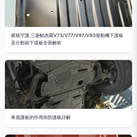
硬核守護 三菱帕杰羅V73/V77/V97/V93發動機下護板
及分動箱下擋板全面解析
車底護板的作用與防護板詳解